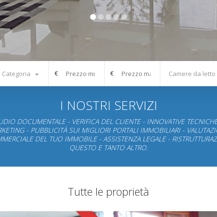
€
€
Categoria
Camere da letto
I NOSTRI SERVIZI
UDIO DOCUMENTALE - VERIFICA DEL CLIENTE - INNOVATIVE TECNICHE
KETING - PUBBLICITÀ SUI MIGLIORI PORTALI IMMOBILIARI - VALUTAZ
MERCIALE DEL TUO IMMOBILE - ASSISTENZA LEGALE - RISTRUTTURAZ
QUESTO E TANTO ALTRO.
Tutte le proprietà