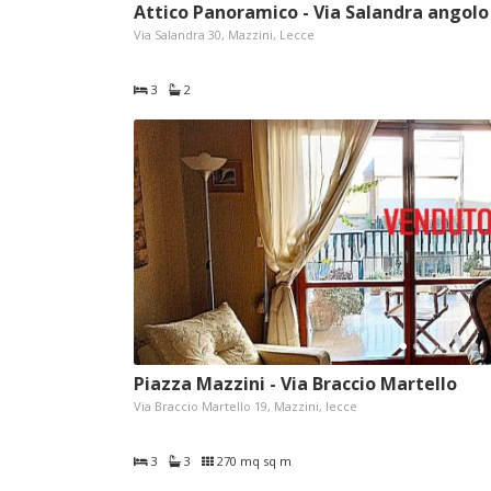
Attico Panoramico - Via Salandra angol
Via Salandra 30, Mazzini, Lecce
3
2
Piazza Mazzini - Via Braccio Martello
Via Braccio Martello 19, Mazzini, lecce
3
3
270 mq sq m