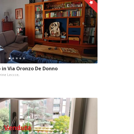
 in Via Oronzo De Donno
rine Leccce,