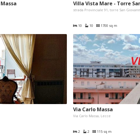
o Massa
Villa Vista Mare - Torre Sa
strada Provinciale 91, torre San Giovann
10
10
1700 sq m
Via Carlo Massa
Via Carlo Massa, Lecce
2
2
115 sq m