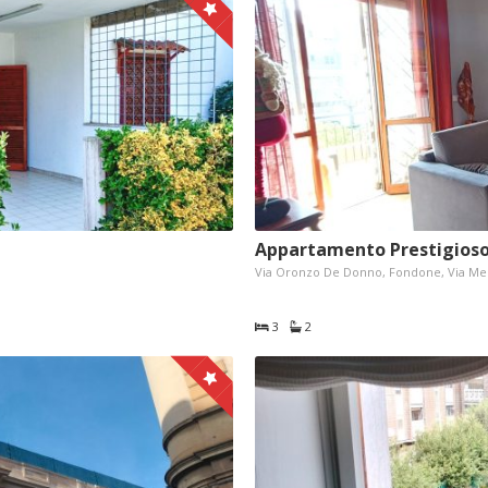
Appartamento Prestigioso
Via Oronzo De Donno, Fondone, Via Me
3
2