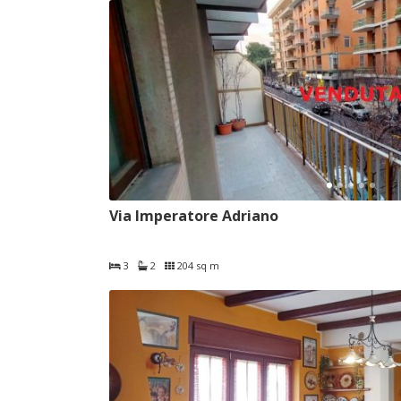
Via Imperatore Adriano
3
2
204 sq m