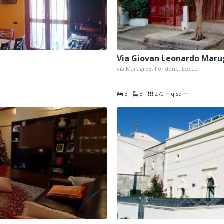
Via Giovan Leonardo Marug
via Marugi 38, Fondone, Lecce
3
3
270 mq sq m