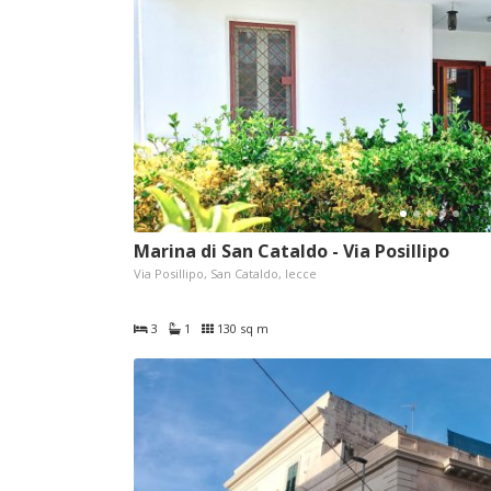
Marina di San Cataldo - Via Posillipo
Via Posillipo, San Cataldo, lecce
3
1
130 sq m