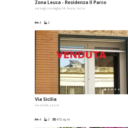
Zona Leuca - Residenza Il Parco
via luigi corvaglia 34, leuca, lecce
4
2
Via Sicilia
via sicilia, Lecce
4
3
415 sq m