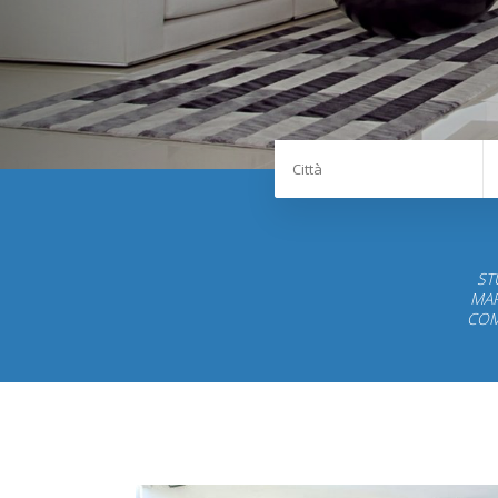
ST
MAR
COM