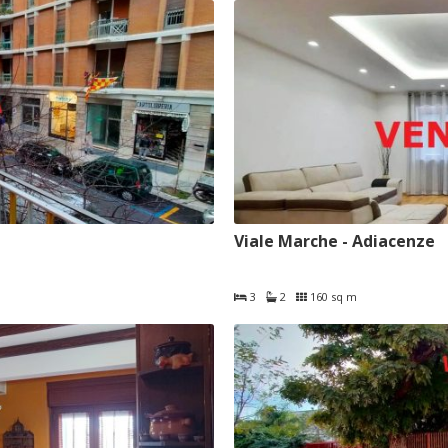
Viale Marche - Adiacenze
3
2
160 sq m