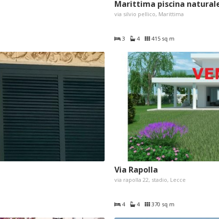
Marittima piscina naturale
via silvio pellico, Marittima
3
4
415 sq m
Via Rapolla
via rapolla 22, stadio, Lecce
4
4
370 sq m