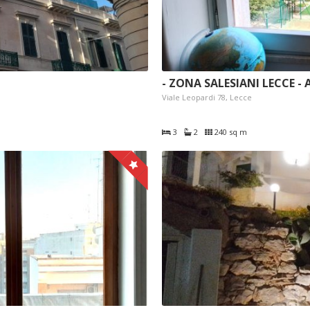
- ZONA SALESIANI LECCE -
Viale Leopardi 78, Lecce
3
2
240 sq m