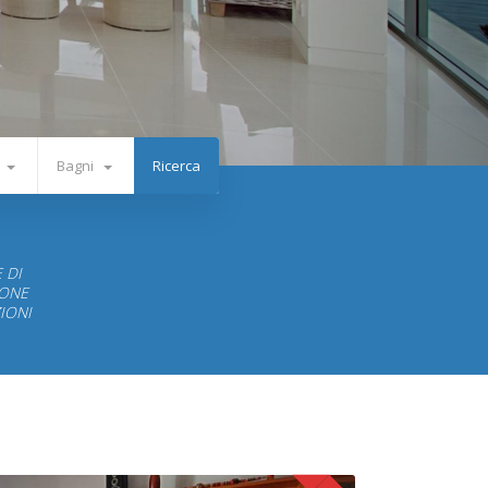
Bagni
 DI
IONE
IONI