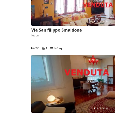
Via San filippo Smaldone
lecce
2/3
1
145 sq m