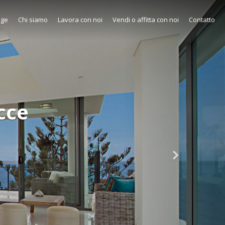
age
Chi siamo
Lavora con noi
Vendi o affitta con noi
Contatto
cce