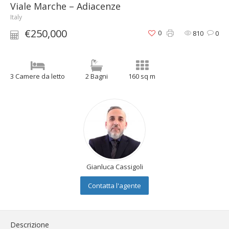
Viale Marche – Adiacenze
Italy
€250,000
0
810
0
3 Camere da letto
2 Bagni
160 sq m
Gianluca Cassigoli
Contatta l'agente
Descrizione