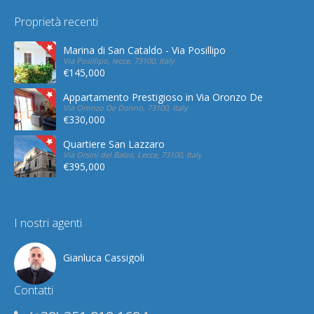
Proprietà recenti
Marina di San Cataldo - Via Posillipo
Via Posillipo, lecce, 73100, Italy
€145,000
Appartamento Prestigioso in Via Oronzo De Donno
Via Oronzo De Donno, 73100, Italy
€330,000
Quartiere San Lazzaro
Via Orsini del Balzo, Lecce, 73100, Italy
€395,000
I nostri agenti
Gianluca Cassigoli
Contatti