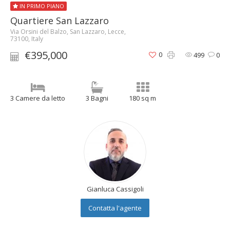
IN PRIMO PIANO
Quartiere San Lazzaro
Via Orsini del Balzo, San Lazzaro, Lecce,
73100, Italy
€395,000
0
499
0
3 Camere da letto
3 Bagni
180 sq m
Gianluca Cassigoli
Contatta l'agente