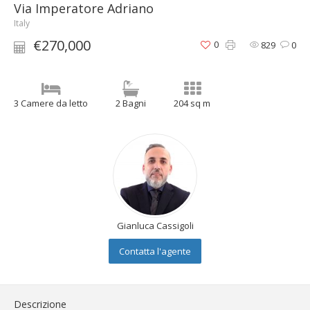
Via Imperatore Adriano
Italy
€270,000
0
829
0
3 Camere da letto
2 Bagni
204 sq m
Gianluca Cassigoli
Contatta l'agente
Descrizione